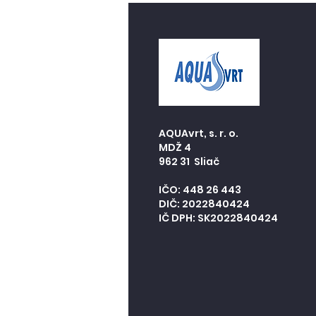
AQUAvrt, s. r. o.
MDŽ 4
962 31 Sliač
IČO: 448 26 443
DIČ: 2022840424
IČ DPH: SK2022840424