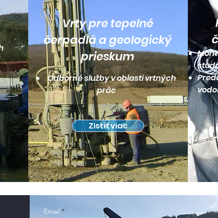
Vrty pre tepelné
č
čerpadlá a geologický
h
Mont
prieskum
stud
Preda
Odborné služby v oblasti vrtných
vodo
prác
Zistiť viac
Email