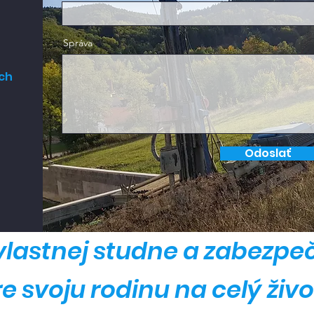
Správa
ich
Odoslať
vlastnej studne a zabezpeč
e svoju rodinu na celý živo