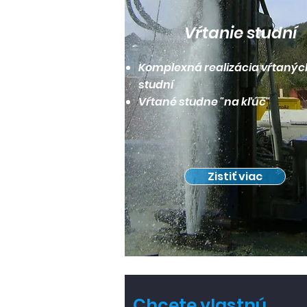
Vŕtanie studní
Komplexná realizácia vŕtanýc
studní
Vŕtané studne "na kľúč"
Zistiť viac
Chcete vlastnú