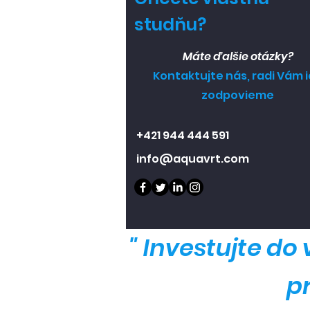
studňu?
Máte ďalšie otázky?
Kontaktujte nás, radi Vám 
zodpovieme
+421 944 444 591
info@aquavrt.com
"
Investujte do 
pr