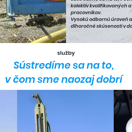
kolektív kvalifikovaných 
pracovníkov.
Vysokú odbornú úroveň a 
dlhoročné skúsenosti v 
služby
Sústredíme sa na to,
v čom sme naozaj dobrí