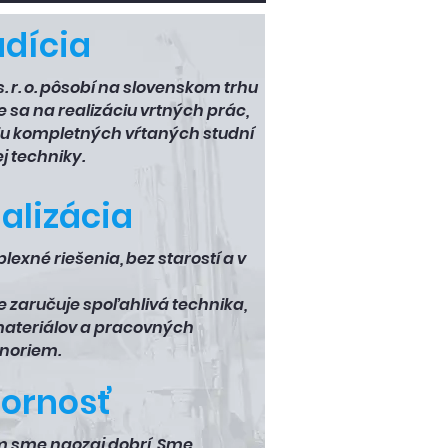
adícia
. r. o. pôsobí na slovenskom trhu
sa na realizáciu vrtných prác,
iu kompletných vŕtaných studní
j techniky.
alizácia
xné riešenia, bez starostí a v
e zaručuje spoľahlivá technika,
 materiálov a pracovných
noriem.
ornosť
om sme naozaj dobrí. Sme