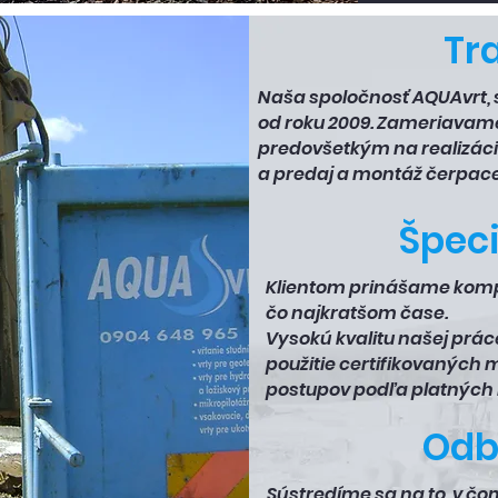
Tr
Naša spoločnosť AQUAvrt, s
od roku 2009. Zameriavame 
predovšetkým na realizác
a predaj a montáž čerpace
Špeci
Klientom prinášame komple
čo najkratšom čase.
Vysokú kvalitu našej prác
použitie certifikovaných
postupov podľa platných 
Odb
Sústredíme sa na to, v č