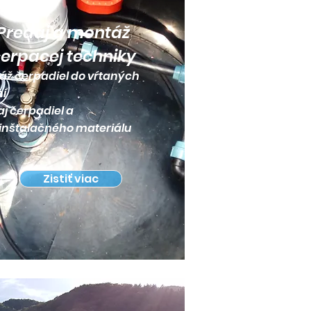
Predaj a montáž
erpacej techniky
áž čerpadiel do vŕtaných
ní
j čerpadiel a
inštalačného materiálu
Zistiť viac