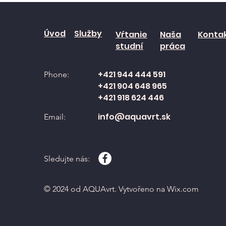
Úvod
Služby
Vŕtanie
Naša
Konta
studní
práca
+421 944 444 591
Phone:
+421 904 648 965
+421 918 624 446
info@aquavrt.sk
Email:
Sledujte nás:
© 2024 od AQUAvrt. Vytvořeno na Wix.com