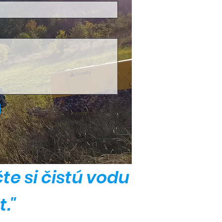
te si čistú vodu
t."