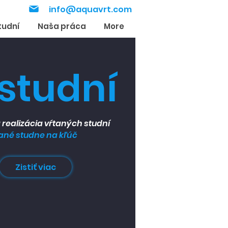
info@aquavrt.com
tudní
Naša práca
More
studní
realizácia vŕtaných studní
ané studne na kľúč
Zistiť viac