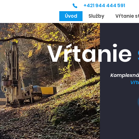
+421 944 444 591
Úvod
Služby
Vŕtanie s
Vŕtanie
Komplexná 
Vŕt